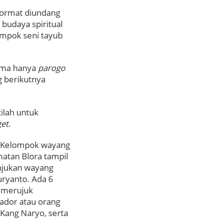
hormat diundang
 budaya spiritual
ompok seni tayub
tama hanya
parogo
 berikutnya
tilah untuk
get
.
in. Kelompok wayang
matan Blora tampil
unjukan wayang
uryanto. Ada 6
k merujuk
dor atau orang
 Kang Naryo, serta