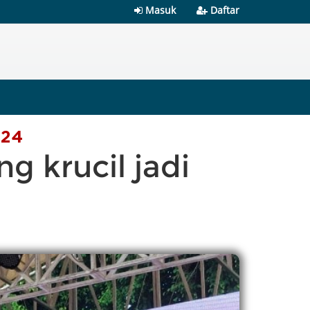
Masuk
Daftar
024
 krucil jadi