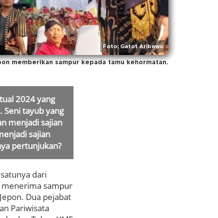
Foto: Gatot Aribowo
epon memberikan sampur kepada tamu kehormatan.
tual 2024 yang
. Seni tayub yang
n menjadi sajian
menjadi sajian
nya pertunjukan?
satunya dari
ng menerima sampur
Jepon. Dua pejabat
an Pariwisata