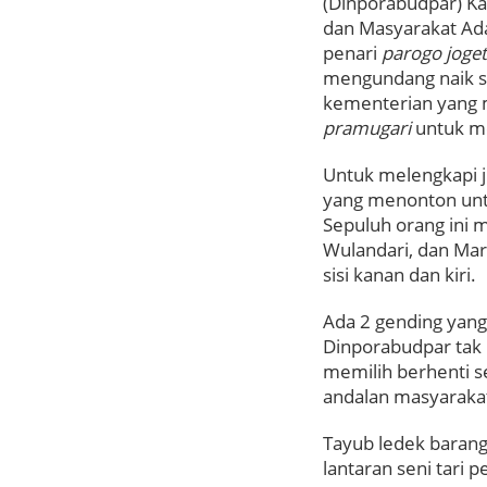
(Dinporabudpar) K
dan Masyarakat Ad
penari
parogo joget
mengundang naik sa
kementerian yang m
pramugari
untuk me
Untuk melengkapi 
yang menonton untu
Sepuluh orang ini m
Wulandari, dan Mar
sisi kanan dan kiri.
Ada 2 gending yang 
Dinporabudpar tak 
memilih berhenti s
andalan masyarakat
Tayub ledek barang
lantaran seni tari 