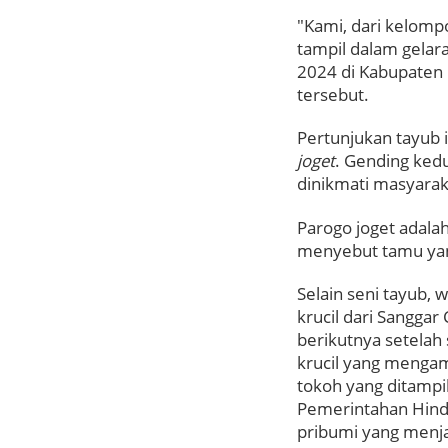
"Kami, dari kelomp
tampil dalam gelara
2024 di Kabupaten 
tersebut.
Pertunjukan tayub 
joget
. Gending ked
dinikmati masyara
Parogo joget adala
menyebut tamu yan
Selain seni tayub, 
krucil dari Sangga
berikutnya setelah
krucil yang menga
tokoh yang ditampi
Pemerintahan Hind
pribumi yang menja