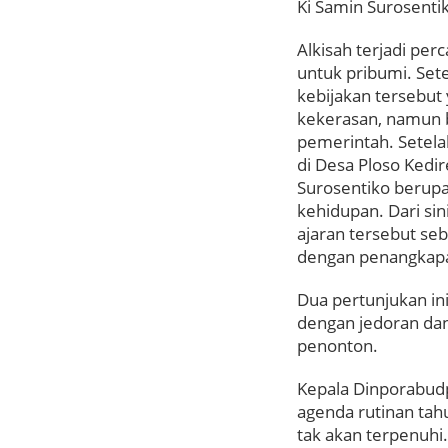
Ki Samin Surosenti
Alkisah terjadi pe
untuk pribumi. Set
kebijakan tersebut
kekerasan, namun b
pemerintah. Setela
di Desa Ploso Kedir
Surosentiko berupa
kehidupan. Dari si
ajaran tersebut se
dengan penangkapa
Dua pertunjukan ini
dengan jedoran dan
penonton.
Kepala Dinporabudp
agenda rutinan tahu
tak akan terpenuhi