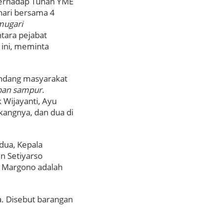
Terhadap Tuhan YME
nari bersama 4
mugari
tara pejabat
 ini, meminta
undang masyarakat
ban sampur
.
k Wijayanti, Ayu
akangnya, dan dua di
edua, Kepala
n Setiyarso
t Margono adalah
a. Disebut barangan