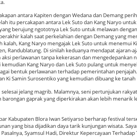
ka.
rcakapan antara Kapiten dengan Wedana dan Demang perih
elah itu percakapan antara Lek Suto dan Kang Naryo untu
 yang berujung ngototnya Lek Suto untuk melawan dengan
erakhir kalah saat perkelahian dengan Demang yang men
h kalah, Kang Naryo mengajak Lek Suto untuk menemui K
en, Randublatung. Di sinilah keduanya mendapat ajaran-aj
 aksi perlawanan tanpa kekerasan dan mengedepankan nila
ni kemudian Kang Naryo dan Lek Suto pulang untuk menye
bagai bentuk perlawanan terhadap pemerintahan penjajah.
n Ki Samin Surosentiko yang kemudian dibuang ke tanah
 selesai jelang magrib. Malamnya, seni pertunjukan rakyat
 barongan gaprak yang diperkirakan akan lebih menarik l
ar Kabupaten Blora Iwan Setiyarso berharap festival ter
nan yang bisa dijadikan daya tarik kunjungan wisata. Saya
. Pasalnya, Syamsul Hadi, Direktur Kepercayaan Terhada