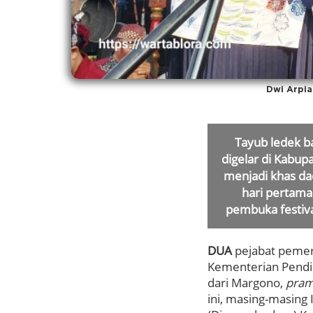
Dwi Arpi
Tayub ledek b
digelar di Kabup
menjadi khas dae
hari pertama 
pembuka festiva
DUA
pejabat pemeri
Kementerian Pendi
dari Margono,
pram
ini, masing-masing