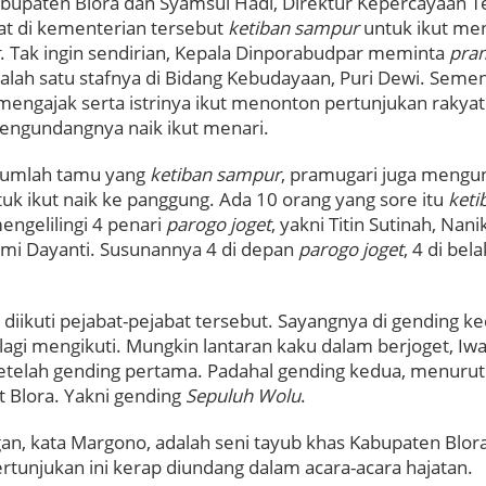
abupaten Blora dan Syamsul Hadi, Direktur Kepercayaan 
at di kementerian tersebut
ketiban sampur
untuk ikut me
. Tak ingin sendirian, Kepala Dinporabudpar meminta
pra
lah satu stafnya di Bidang Kebudayaan, Puri Dewi. Semen
engajak serta istrinya ikut menonton pertunjukan rakyat
ngundangnya naik ikut menari.
jumlah tamu yang
ketiban sampur
, pramugari juga meng
k ikut naik ke panggung. Ada 10 orang yang sore itu
keti
engelilingi 4 penari
parogo joget
, yakni Titin Sutinah, Nani
mi Dayanti. Susunannya 4 di depan
parogo joget
, 4 di bel
diikuti pejabat-pejabat tersebut. Sayangnya di gending k
lagi mengikuti. Mungkin lantaran kaku dalam berjoget, Iwa
etelah gending pertama. Padahal gending kedua, menuru
 Blora. Yakni gending
Sepuluh Wolu
.
an, kata Margono, adalah seni tayub khas Kabupaten Blor
pertunjukan ini kerap diundang dalam acara-acara hajatan.