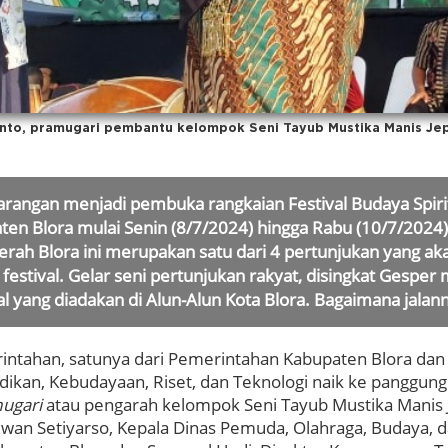
anto, pramugari pembantu kelompok Seni Tayub Mustika Manis J
arangan menjadi pembuka rangkaian Festival Budaya Spiri
aten Blora mulai Senin (8/7/2024) hingga Rabu (10/7/2024)
rah Blora ini merupakan satu dari 4 pertunjukan yang aka
festival. Gelar seni pertunjukan rakyat, disingkat Gesper 
l yang diadakan di Alun-Alun Kota Blora. Bagaimana jalan
ntahan, satunya dari Pemerintahan Kabupaten Blora dan 
dikan, Kebudayaan, Riset, dan Teknologi naik ke panggu
ugari
atau pengarah kelompok Seni Tayub Mustika Manis 
 Iwan Setiyarso, Kepala Dinas Pemuda, Olahraga, Budaya, d