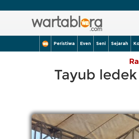
Peristiwa
Even
Seni
Sejarah
Ko
Ra
Tayub ledek