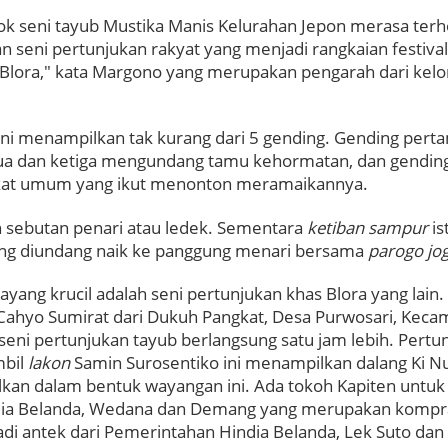
ok seni tayub Mustika Manis Kelurahan Jepon merasa ter
n seni pertunjukan rakyat yang menjadi rangkaian festival
Blora," kata Margono yang merupakan pengarah dari kel
ini menampilkan tak kurang dari 5 gending. Gending per
ua dan ketiga mengundang tamu kehormatan, dan gending
kat umum yang ikut menonton meramaikannya.
h sebutan penari atau ledek. Sementara
ketiban sampur
is
g diundang naik ke panggung menari bersama
parogo jo
wayang krucil adalah seni pertunjukan khas Blora yang la
r Cahyo Sumirat dari Dukuh Pangkat, Desa Purwosari, Keca
 seni pertunjukan tayub berlangsung satu jam lebih. Pert
mbil
lakon
Samin Surosentiko ini menampilkan dalang Ki N
lkan dalam bentuk wayangan ini. Ada tokoh Kapiten untu
ia Belanda, Wedana dan Demang yang merupakan kompra
di antek dari Pemerintahan Hindia Belanda, Lek Suto dan