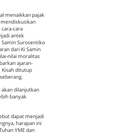
al menaikkan pajak
k mendiskusikan
 cara-cara
jadi antek
i Samin Surosentiko
aran dari Ki Samin
i-nilai moralitas
barkan ajaran-
 Kisah ditutup
 seberang.
 akan dilanjutkan
ebih banyak
sebut dapat menjadi
ngnya, harapan ini
p Tuhan YME dan