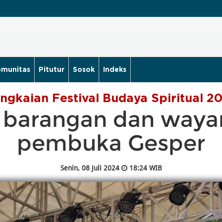
munitas
Pitutur
Sosok
Indeks
ngkaian Festival Budaya Spiritual 2
 barangan dan wayang
pembuka Gesper
Senin, 08 Juli 2024
18:24 WIB