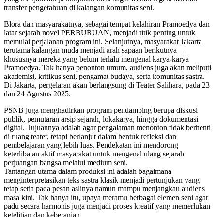
transfer pengetahuan di kalangan komunitas seni.
Blora dan masyarakatnya, sebagai tempat kelahiran Pramoedya dan
latar sejarah novel PERBURUAN, menjadi titik penting untuk
memulai perjalanan program ini. Selanjutnya, masyarakat Jakarta
terutama kalangan muda menjadi arah sapaan berikutnya—
khususnya mereka yang belum terlalu mengenal karya-karya
Pramoedya. Tak hanya penonton umum, audiens juga akan meliputi
akademisi, kritikus seni, pengamat budaya, serta komunitas sastra.
Di Jakarta, pergelaran akan berlangsung di Teater Salihara, pada 23
dan 24 Agustus 2025.
PSNB juga menghadirkan program pendamping berupa diskusi
publik, pemutaran arsip sejarah, lokakarya, hingga dokumentasi
digital. Tujuannya adalah agar pengalaman menonton tidak berhenti
di ruang teater, tetapi berlanjut dalam bentuk refleksi dan
pembelajaran yang lebih luas. Pendekatan ini mendorong
keterlibatan aktif masyarakat untuk mengenal ulang sejarah
perjuangan bangsa melalui medium seni.
Tantangan utama dalam produksi ini adalah bagaimana
menginterpretasikan teks sastra klasik menjadi pertunjukan yang
tetap setia pada pesan aslinya namun mampu menjangkau audiens
masa kini. Tak hanya itu, upaya meramu berbagai elemen seni agar
padu secara harmonis juga menjadi proses kreatif yang memerlukan
ketelitian dan keberanian.