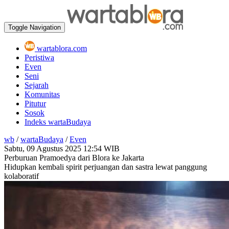
Toggle Navigation
wartablora.com
Peristiwa
Even
Seni
Sejarah
Komunitas
Pitutur
Sosok
Indeks wartaBudaya
wb
/
wartaBudaya
/
Even
Sabtu, 09 Agustus 2025
12:54 WIB
Perburuan Pramoedya dari Blora ke Jakarta
Hidupkan kembali spirit perjuangan dan sastra lewat panggung
kolaboratif