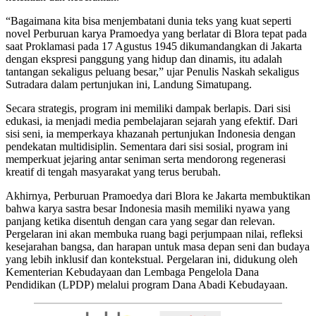
“Bagaimana kita bisa menjembatani dunia teks yang kuat seperti
novel Perburuan karya Pramoedya yang berlatar di Blora tepat pada
saat Proklamasi pada 17 Agustus 1945 dikumandangkan di Jakarta
dengan ekspresi panggung yang hidup dan dinamis, itu adalah
tantangan sekaligus peluang besar,” ujar Penulis Naskah sekaligus
Sutradara dalam pertunjukan ini, Landung Simatupang.
Secara strategis, program ini memiliki dampak berlapis. Dari sisi
edukasi, ia menjadi media pembelajaran sejarah yang efektif. Dari
sisi seni, ia memperkaya khazanah pertunjukan Indonesia dengan
pendekatan multidisiplin. Sementara dari sisi sosial, program ini
memperkuat jejaring antar seniman serta mendorong regenerasi
kreatif di tengah masyarakat yang terus berubah.
Akhirnya, Perburuan Pramoedya dari Blora ke Jakarta membuktikan
bahwa karya sastra besar Indonesia masih memiliki nyawa yang
panjang ketika disentuh dengan cara yang segar dan relevan.
Pergelaran ini akan membuka ruang bagi perjumpaan nilai, refleksi
kesejarahan bangsa, dan harapan untuk masa depan seni dan budaya
yang lebih inklusif dan kontekstual. Pergelaran ini, didukung oleh
Kementerian Kebudayaan dan Lembaga Pengelola Dana
Pendidikan (LPDP) melalui program Dana Abadi Kebudayaan.