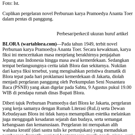
Foto: Ist.
Cuplikan pergelaran novel Perburuan karya Pramoedya Ananta Toer
dalam pentas di panggung.
Perbesar/perkecil ukuran huruf artikel
BLORA (wartablora.com)
—Pada tahun 1949, terbit novel
Perburuan karya Pramoedya Ananta Toer. Secara kewaktuan, karya
fiksi ini menceritakan masa menjelang berakhirnya penjajahan
Jepang atas Indonesia hingga masa awal kemerdekaan. Sedangkan
tempat berlangsungnya cerita ialah Blora dan sekitarnya. Nukilan
dari karya fiksi tersebut, yang mengisahkan peristiwa dramatik di
Blora tepat pada hari proklamasi kemerdekaan di Jakarta, diolah
menjadi pergelaran panggung oleh Perkumpulan Seni Nusantara
Baca (PSNB) yang akan digelar pada Sabtu, 9 Agustus pukul 19.00
WIB di pendapa rumah dinas Bupati Blora.
Diberi tajuk Perburuan Pramoedya dari Blora ke Jakarta, pergelaran
yang kerja samanya dengan Rumah Literasi (RuLi) serta Dewan
Kebudayaan Blora ini tidak hanya menampilkan estetika melainkan
juga menggugah kesadaran sejarah dan budaya, serta semangat
kebangsaan dan kemanusiaan. Pergelaran ini merupakan alih
wahana kreatif (dari sastra tulis ke pertunjukan) yang memadukan