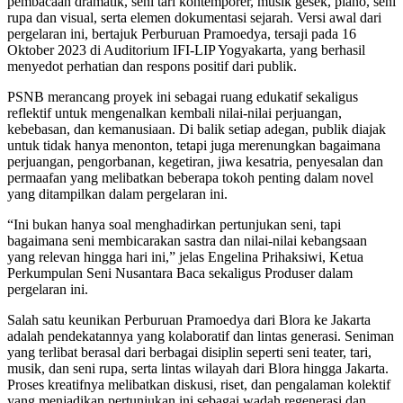
pembacaan dramatik, seni tari kontemporer, musik gesek, piano, seni
rupa dan visual, serta elemen dokumentasi sejarah. Versi awal dari
pergelaran ini, bertajuk Perburuan Pramoedya, tersaji pada 16
Oktober 2023 di Auditorium IFI-LIP Yogyakarta, yang berhasil
menyedot perhatian dan respons positif dari publik.
PSNB merancang proyek ini sebagai ruang edukatif sekaligus
reflektif untuk mengenalkan kembali nilai-nilai perjuangan,
kebebasan, dan kemanusiaan. Di balik setiap adegan, publik diajak
untuk tidak hanya menonton, tetapi juga merenungkan bagaimana
perjuangan, pengorbanan, kegetiran, jiwa kesatria, penyesalan dan
permaafan yang melibatkan beberapa tokoh penting dalam novel
yang ditampilkan dalam pergelaran ini.
“Ini bukan hanya soal menghadirkan pertunjukan seni, tapi
bagaimana seni membicarakan sastra dan nilai-nilai kebangsaan
yang relevan hingga hari ini,” jelas Engelina Prihaksiwi, Ketua
Perkumpulan Seni Nusantara Baca sekaligus Produser dalam
pergelaran ini.
Salah satu keunikan Perburuan Pramoedya dari Blora ke Jakarta
adalah pendekatannya yang kolaboratif dan lintas generasi. Seniman
yang terlibat berasal dari berbagai disiplin seperti seni teater, tari,
musik, dan seni rupa, serta lintas wilayah dari Blora hingga Jakarta.
Proses kreatifnya melibatkan diskusi, riset, dan pengalaman kolektif
yang menjadikan pertunjukan ini sebagai wadah regenerasi dan